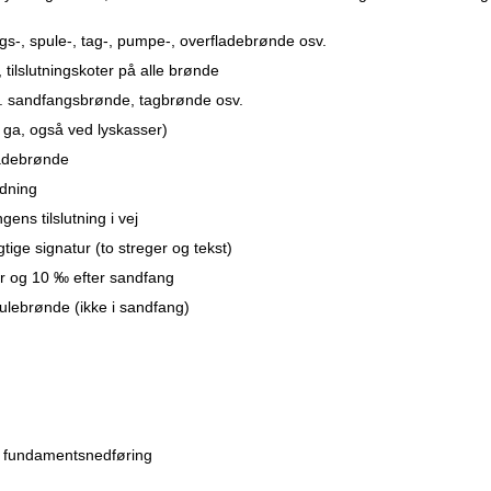
gs-, spule-, tag-, pumpe-, overfladebrønde osv.
tilslutningskoter på alle brønde
ks. sandfangsbrønde, tagbrønde osv.
 ga, også ved lyskasser)
ladebrønde
edning
gens tilslutning i vej
ige signatur (to streger og tekst)
r og 10 ‰ efter sandfang
lebrønde (ikke i sandfang)
d fundamentsnedføring