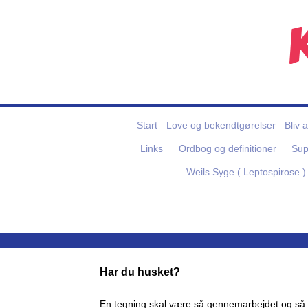
Start
Love og bekendtgørelser
Bliv 
Links
Ordbog og definitioner
Sup
Weils Syge ( Leptospirose )
Har du husket?
En tegning skal være så gennemarbejdet og så fyl