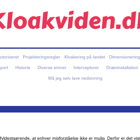
Kloakviden.d
autoriseret
Projekteringsregler
Kloakering på landet
Dimensionering
port
Historie
Diverse emner
Interceptorer
Dræninstallation
Må jeg selv lave nedsivning
destgørende, at enhver misforståelse ikke er mulig. Derfor er det vigti