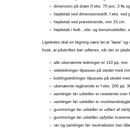
dimension på dræn (f.eks. 70 pvc, 3 ‰ og 
højdetab ved dimensionsskift, f.eks. ved 
højdetab ved prøvebrønde, min 15 cm.
højdetab i fedt-, olie- og benzinudskiller,
Ligeledes skal en tegning være let at “læse” og
husk, at påskriften bør udføres, når der er plad
alle ubenævnte ledninger er 110 pp, min
sideledninger tilpasses på stedet med mi
koblingsledninger tilpasses på stedet me
ubenævnte tagbrønde er f.eks. 200 pp, 30
samlinger før udskiller er resistente over 
samlinger før udskiller er modstandsdygti
gummiringe før udskiller er udført af nitr
gummiringe før udskiller opfylder kraven
rør og samlinger før neutralisator kan tål