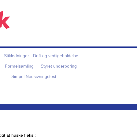
k
Stikledninger
Drift og vedligeholdelse
Formelsamling
Styret underboring
Simpel Nedsivningstest
gt at huske f.eks.: