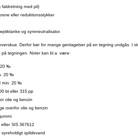
faldretning med pil)
grene eller reduktionsstykker
 septiktanke og syreneutralisator.
 overskue. Derfor bør for mange gentagelser på en tegning undgås. I st
s på tegningen. Noter kan bl.a. være:
. 20 ‰
n. 20 ‰
d min. 20 ‰
0 bt eller 315 pp
for olie og benzin
ge overfor olie og benzin
ilgummi
e efter SIS 367612
e syreholdigt spildevand