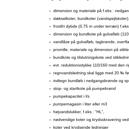
dimension og materiale på f.eks.: nedgan
dækselkoter, bundkoter (vandspejlskoter), 
frostfri dybde (0,75 m under terræn) f.e
dimension og bundkote på gulvafløb (110
vandlåse på gulvafløb, tagbrønde, overf
promille, materiale og dimension på stikl
bundkote og tilslutningskote ved stiklednin
evt. reduktionsstykke 110/160 med den rigt
regnvandsledning skal ligge med 20 ‰ fø
indtegn bundløb i nedgangsbrønde og spu
stop- og startkote på pumpebrønd
pumpekapacitet i l/s
pumpemagasin i liter eller m3
højvandslukker, f.eks.: “HL”,
nødvendige koter og krydsskravering ve
koter ved krydsende ledninger