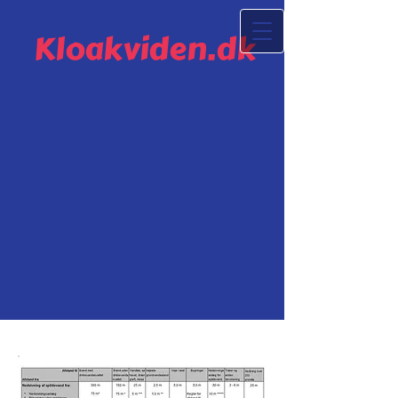
Kloakviden.dk