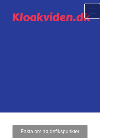
Kloakviden.dk
Fakta om højdefikspunkter