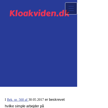
Kloakviden.dk
er beskrevet
I
Bek. nr. 560 af
30.05.2017
hvilke simple arbejder på