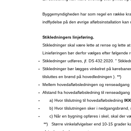
Byggemyndigheden har som regel en række krav 
indflydelse på den øvrige afløbsinstallation kan
Stikledningers linjeføring.
Stikledninger skal være lette at rense og lette at
Linieføringen bør derfor vælges efter følgende re
Stikledninger udføres, jf. DS 432:2020. " Stikle
Stikledninger bør lægges vinkelret på kørebanen
tilsluttes en brønd på hovedledningen ). **)
Mellem hovedafløbsledningen og renseadgang bør 
Afstand fra hovedafløbsledning til renseadgan
a) Hvor tilslutning til hovedafløbsledning
IK
b) Hvor tilslutningen sker i nedgangsbrønd, m
c) Når en bygning opføres i skel, skal der vær
**) Større vinkelafvigelser end 10-15 grader k