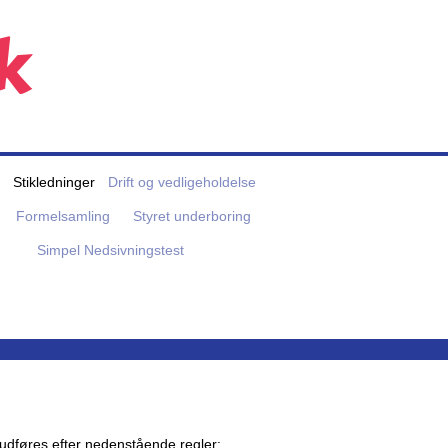
k
Stikledninger
Drift og vedligeholdelse
Formelsamling
Styret underboring
Simpel Nedsivningstest
n udføres efter nedenstående regler: