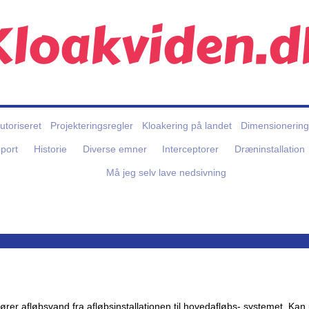
Kloakviden.d
autoriseret
Projekteringsregler
Kloakering på landet
Dimensionering
port
Historie
Diverse emner
Interceptorer
Dræninstallation
Må jeg selv lave nedsivning
g fører afløbsvand fra afløbsinstallationen til hovedafløbs- systemet. Ka