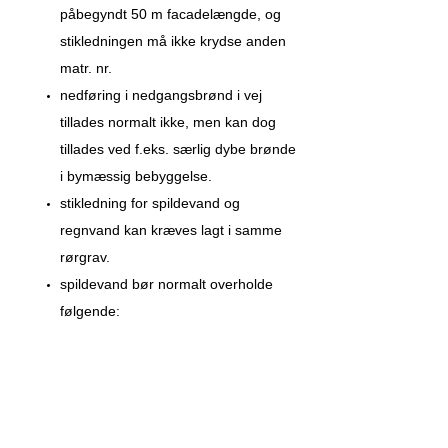
påbegyndt 50 m facadelængde, og
stikledningen må ikke krydse anden
matr. nr.
nedføring i nedgangsbrønd i vej
tillades normalt ikke, men kan dog
tillades ved f.eks. særlig dybe brønde
i bymæssig bebyggelse.
stikledning for spildevand og
regnvand kan kræves lagt i samme
rørgrav.
spildevand bør normalt overholde
følgende:
- slamindhold < 300 mg/l
- fedtindhold < 50 mg/l
- olieindhold < 25 mg/l
alle målt over 1 døgn.