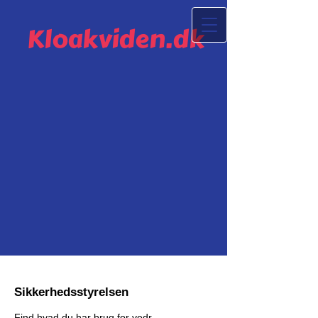
Kloakviden.dk
Sikkerhedsstyrelsen
Find hvad du har brug for vedr.